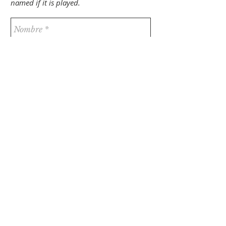
named if it is played.
Enviar
JuanLu Montoro Santos